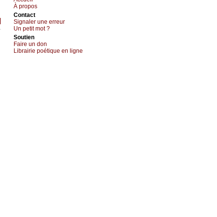
À prоpos
Cоntact
]
Signaler une errеur
Un pеtit mоt ?
Sоutien
Fаirе un dоn
Librairiе pоétique en lignе