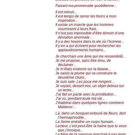
Faisant ma promenade quotidienne...
Il est minuit...
Il est temps de serrer les freins à mon
inspiration...
Il existe un insecte que les hommes
nourrissent à leurs frais...
Il n’est pas impossible d’être témoin d’une
déviation anormale...
Il y a des heures dans la vie où l’homme...
Il y en a qui écrivent pour rechercher les
applaudissements humains...
Je cherchais une âme qui me ressemblât...
Je me propose, sans être ému, de
déclamer...
Je m’étais endormi sur la falaise...
Je saisis la plume qui va construire le
deuxième chant...
Je suis sale. Les poux me rongent...
Je voyais, devant moi, un objet debout sur
un tertre...
J’ai fait un pacte avec la prostitution...
J’ai vu, pendant toute ma vie...
J’établirai dans quelques lignes comment
Maldoror...
Là, dans un bosquet entouré de fleurs, dort
l’hermaphrodite...
La Seine entraîne un corps humain...
Lecteur, c’est peut-être la haine que tu veux
que j’invoque...
Le frère de la sangsue marchait à pas lents