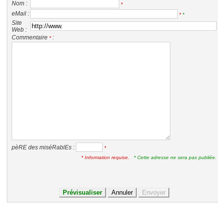
Nom :
*
eMail :
*
*
Site
Web :
Commentaire
:
*
pèRE des miséRablEs :
*
* Information requise.
* Cette adresse ne sera pas publiée.