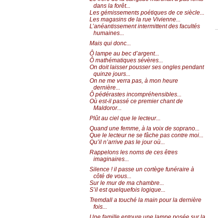
dans la forêt...
Les gémissements poétiques de ce siècle...
Les magasins de la rue Vivienne...
L’anéantissement intermittent des facultés
humaines...
Mais qui donc...
Ô lampe au bec d’argent...
Ô mathématiques sévères...
On doit laisser pousser ses ongles pendant
quinze jours...
On ne me verra pas, à mon heure
dernière...
Ô pédérastes incompréhensibles...
Où est-il passé ce premier chant de
Maldoror...
Plût au ciel que le lecteur...
Quand une femme, à la voix de soprano...
Que le lecteur ne se fâche pas contre moi...
Qu’il n’arrive pas le jour où...
Rappelons les noms de ces êtres
imaginaires...
Silence ! il passe un cortège funéraire à
côté de vous...
Sur le mur de ma chambre...
S’il est quelquefois logique...
Tremdall a touché la main pour la dernière
fois...
Une famille entoure une lampe posée sur la