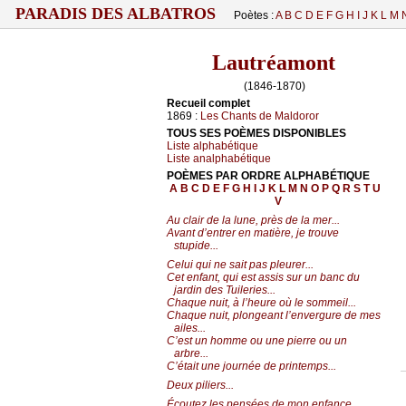
PARADIS DES ALBATROS
Poètes :
A
B
C
D
E
F
G
H
I
J
K
L
M
Lautréamont
(1846-1870)
Recueil complet
1869 :
Les Chants de Maldoror
TOUS SES POÈMES DISPONIBLES
Liste alphabétique
Liste analphabétique
POÈMES PAR ORDRE ALPHABÉTIQUE
A
B
C
D
E
F
G
H
I
J
K
L
M
N
O
P
Q
R
S
T
U
V
Au clair de la lune, près de la mer...
Avant d’entrer en matière, je trouve
stupide...
Celui qui ne sait pas pleurer...
Cet enfant, qui est assis sur un banc du
jardin des Tuileries...
Chaque nuit, à l’heure où le sommeil...
Chaque nuit, plongeant l’envergure de mes
ailes...
C’est un homme ou une pierre ou un
arbre...
C’était une journée de printemps...
Deux piliers...
Écoutez les pensées de mon enfance...