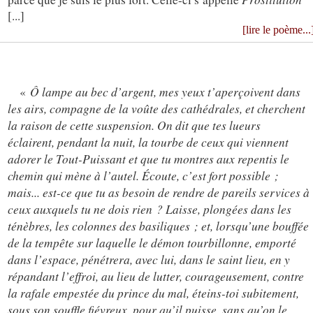
[...]
[lire le poème...
Ô lampe au bec d’argent, mes yeux t’aperçoivent dans
«
les airs, compagne de la voûte des cathédrales, et cherchent
la raison de cette suspension. On dit que tes lueurs
éclairent, pendant la nuit, la tourbe de ceux qui viennent
adorer le Tout-Puissant et que tu montres aux repentis le
chemin qui mène à l’autel. Écoute, c’est fort possible ;
mais... est-ce que tu as besoin de rendre de pareils services à
ceux auxquels tu ne dois rien ? Laisse, plongées dans les
ténèbres, les colonnes des basiliques ; et, lorsqu’une bouffée
de la tempête sur laquelle le démon tourbillonne, emporté
dans l’espace, pénétrera, avec lui, dans le saint lieu, en y
répandant l’effroi, au lieu de lutter, courageusement, contre
la rafale empestée du prince du mal, éteins-toi subitement,
sous son souffle fiévreux, pour qu’il puisse, sans qu’on le