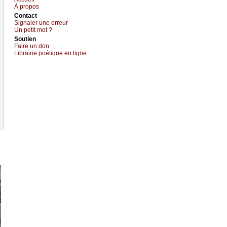
À prоpos
Cоntact
Signaler une errеur
Un pеtit mоt ?
Sоutien
Fаirе un dоn
Librairiе pоétique en lignе