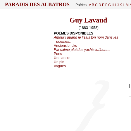
PARADIS DES ALBATROS
Poètes :
A
B
C
D
E
F
G
H
I
J
K
L
M
Guy Lavaud
(1883-1958)
POÈMES DISPONIBLES
Amour ! quand je lisais ton nom dans les
poèmes...
Anciens bricks
Par calme plat des yachts traînent...
Ports
Une ancre
Un pin
Vagues
[