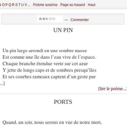
N
O
P
Q
R
S
T
U
V
...
Poème surprise
Page au hasard
Haut
—
Commenter
UN PIN
Un pin large arrondi en une sombre masse
Est comme une île dans l’eau vive de l’espace.
Chaque branche étendue verte sur cet azur
Y jette de longs caps et de sombres presqu’îles
Et ses courbes rameaux captent d’un geste pur
...]
[lire le poème...
PORTS
Quand, un soir, nous serons en vue de notre mort,