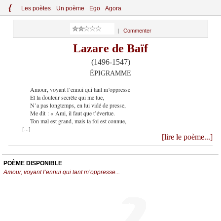
{
Le
s
po
èt
es
Un poème
Ego
Agora
|
Commenter
Lazare de Baïf
(1496-1547)
ÉPIGRAMME
Amour, voyant l’ennui qui tant m’oppresse
Et la douleur secrète qui me tue,
N’a pas longtemps, en lui vidé de presse,
Me dit : « Ami, il faut que t’évertue.
Ton mal est grand, mais ta foi est connue,
[...]
[lire le poème...]
POÈME DISPONIBLE
Amour, voyant l’ennui qui tant m’oppresse...