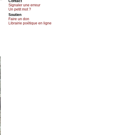
Cоntact
Signaler une errеur
Un pеtit mоt ?
Sоutien
Fаirе un dоn
Librairiе pоétique en lignе