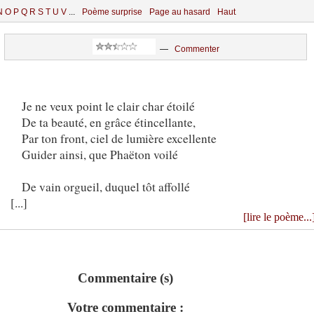
N
O
P
Q
R
S
T
U
V
...
Poème surprise
Page au hasard
Haut
—
Commenter
Je ne veux point le clair char étoilé
De ta beauté, en grâce étincellante,
Par ton front, ciel de lumière excellente
Guider ainsi, que Phaëton voilé
De vain orgueil, duquel tôt affollé
[...]
[lire le poème...
Commentaire (s)
Votre commentaire :