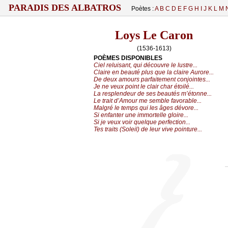
PARADIS DES ALBATROS
Poètes :
A
B
C
D
E
F
G
H
I
J
K
L
M
Loys Le Caron
(1536-1613)
POÈMES DISPONIBLES
Ciel reluisant, qui découvre le lustre...
Claire en beauté plus que la claire Aurore...
De deux amours parfaitement conjointes...
Je ne veux point le clair char étoilé...
La resplendeur de ses beautés m’étonne...
Le trait d’Amour me semble favorable...
Malgré le temps qui les âges dévore...
Si enfanter une immortelle gloire...
Si je veux voir quelque perfection...
Tes traits (Soleil) de leur vive pointure...