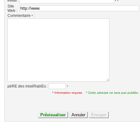
eMail :
*
*
Site
Web :
Commentaire
:
*
pèRE des miséRablEs :
*
* Information requise.
* Cette adresse ne sera pas publiée.