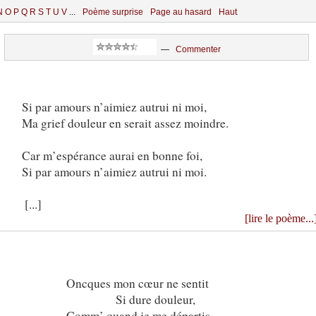
N
O
P
Q
R
S
T
U
V
...
Poème surprise
Page au hasard
Haut
—
Commenter
Si par amours n’aimiez autrui ni moi,
Ma grief douleur en serait assez moindre.
Car m’espérance aurai en bonne foi,
Si par amours n’aimiez autrui ni moi.
[...]
[lire le poème...
Oncques mon cœur ne sentit
Si dure douleur,
Comm’ quand je me départis