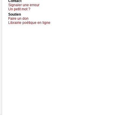
Cоntact
Signaler une errеur
Un pеtit mоt ?
Sоutien
Fаirе un dоn
Librairiе pоétique en lignе