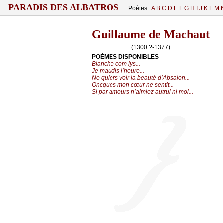
PARADIS DES ALBATROS
Poètes :
A
B
C
D
E
F
G
H
I
J
K
L
M
Guillaume de Machaut
(1300 ?-1377)
POÈMES DISPONIBLES
Blanche com lys...
Je maudis l’heure...
Ne quiers voir la beauté d’Absalon...
Oncques mon cœur ne sentit...
Si par amours n’aimiez autrui ni moi...