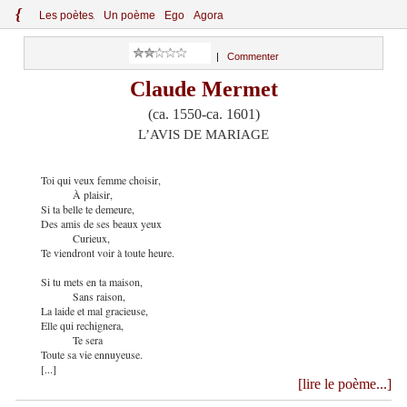
{
Le
s
po
èt
es
Un poème
Ego
Agora
|
Commenter
Claude Mermet
(ca. 1550-ca. 1601)
L’AVIS DE MARIAGE
Toi qui veux femme choisir,
À plaisir,
Si ta belle te demeure,
Des amis de ses beaux yeux
Curieux,
Te viendront voir à toute heure.
Si tu mets en ta maison,
Sans raison,
La laide et mal gracieuse,
Elle qui rechignera,
Te sera
Toute sa vie ennuyeuse.
[...]
[lire le poème...]