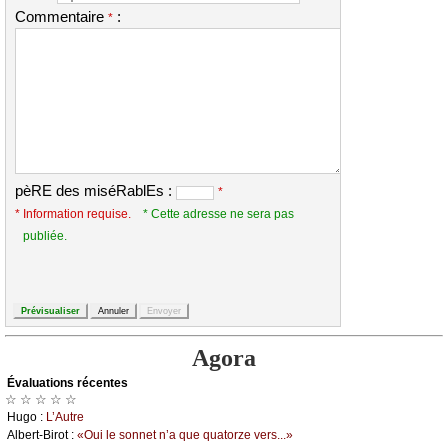
Commentaire
:
*
pèRE des miséRablEs :
*
* Information requise.
* Cette adresse ne sera pas
publiée.
Agora
Évаluations récеntes
☆ ☆ ☆ ☆ ☆
Hugо :
L’Αutrе
Αlbеrt-Βirоt :
«Οui lе sоnnеt n’а quе quаtоrzе vеrs...»