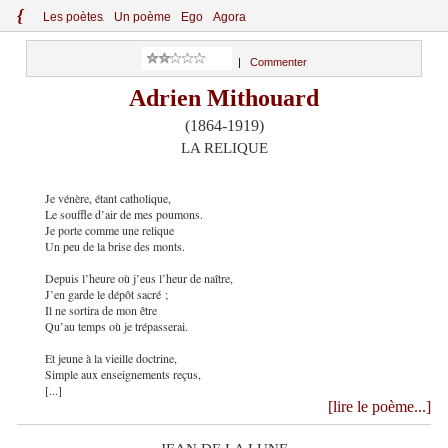
{
Le
s
po
èt
es
Un poème
Ego
Agora
|
Commenter
Adrien Mithouard
(1864-1919)
LA RELIQUE
Je vénère, étant catholique,
Le souffle d’air de mes poumons.
Je porte comme une relique
Un peu de la brise des monts.
Depuis l’heure où j’eus l’heur de naître,
J’en garde le dépôt sacré ;
Il ne sortira de mon être
Qu’au temps où je trépasserai.
Et jeune à la vieille doctrine,
Simple aux enseignements reçus,
[...]
[lire le poème...]