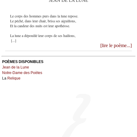
JEAN DE LA LUNE
Le corps des hommes purs dans la lune repose.
Le péché, dans leur chair, brisa ses aiguillons,
Et la candeur des nuits est leur apothéose.
La lune a dépouillé leur corps de ses haillons,
[...]
[lire le poème...]
POÈMES DISPONIBLES
Jean de la Lune
Notre-Dame des Poètes
La
Relique