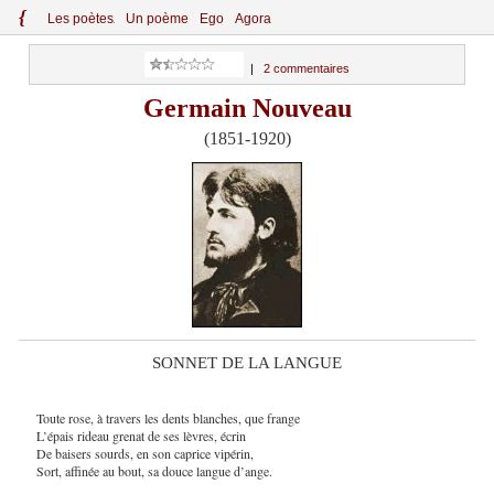
{
Le
s
po
èt
es
Un poème
Ego
Agora
|
2 commentaires
Germain Nouveau
(1851-1920)
SONNET DE LA LANGUE
Toute rose, à travers les dents blanches, que frange
L’épais rideau grenat de ses lèvres, écrin
De baisers sourds, en son caprice vipérin,
Sort, affinée au bout, sa douce langue d’ange.