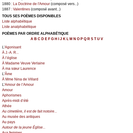
1880 :
La Doctrine de l'Amour
(composé vers...)
1887 :
Valentines
(composé avant...)
TOUS SES POÈMES DISPONIBLES
Liste alphabétique
Liste analphabétique
POÈMES PAR ORDRE ALPHABÉTIQUE
A
B
C
D
E
F
G
H
I
J
K
L
M
N
O
P
Q
R
S
T
U
V
L’
Agonisant
À J.-A. R...
À l’église
À Madame Veuve Verlaine
À ma sœur Laurence
L’
Âme
À Mme Nina de Villard
L’
Amour de l’Amour
Amour
Aphorismes
Après-midi d’été
Athée
Au cimetière, il est de fait notoire...
Au musée des antiques
Au pays
Autour de la jeune Église...
Aux femmes