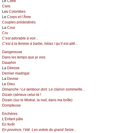
Le
Cidre
Ciels
Les
Colombes
Le
Corps et l’Âme
Couples prédestinés
La
Cour
Cru
C’est adorable à voir...
C’est à la femme à barbe, hélas ! qu’il est allé...
Dangereuse
Dans les temps que je vois
Dauphin
La
Déesse
Dernier madrigal
La
Devise
Le
Dieu
Dimanche ! Le tambour dort. Le clairon sommeille...
Dizain (sérieux celui-là !
Dizain (sur le Mistral, la nuit, dans ma boîte)
Dompteuse
Enchères
L’
Enfant pâle
En forêt
En province, l’été. Les volets du grand Seize...