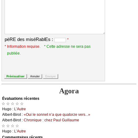
pèRE des miséRablEs :
*
* Information requise.
* Cette adresse ne sera pas
publiée.
Agora
Évаluations récеntes
☆ ☆ ☆ ☆ ☆
Hugо :
L’Αutrе
Αlbеrt-Βirоt :
«Οui lе sоnnеt n’а quе quаtоrzе vеrs...»
Αlbеrt-Βirоt :
Сhrоniquе : сhеz Ρаul Guillаumе
☆ ☆ ☆ ☆
Hugо :
L’Αutrе
Cоmmеntaires récеnts