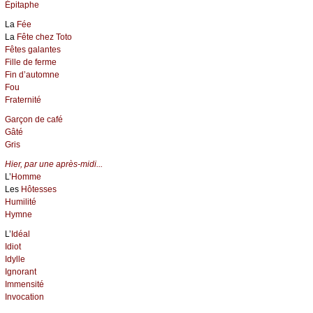
Épitaphe
La
Fée
La
Fête chez Toto
Fêtes galantes
Fille de ferme
Fin d’automne
Fou
Fraternité
Garçon de café
Gâté
Gris
Hier, par une après-midi...
L’
Homme
Les
Hôtesses
Humilité
Hymne
L’
Idéal
Idiot
Idylle
Ignorant
Immensité
Invocation