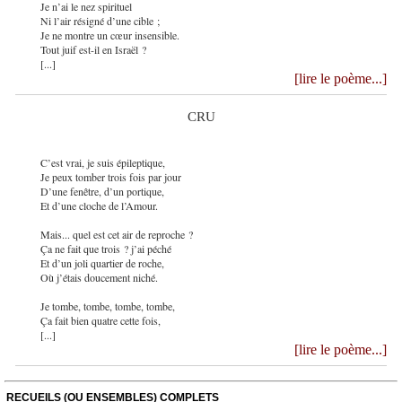
Je n’ai le nez spirituel
Ni l’air résigné d’une cible ;
Je ne montre un cœur insensible.
Tout juif est-il en Israël ?
[...]
[lire le poème...]
CRU
C’est vrai, je suis épileptique,
Je peux tomber trois fois par jour
D’une fenêtre, d’un portique,
Et d’une cloche de l’Amour.
Mais... quel est cet air de reproche ?
Ça ne fait que trois ? j’ai péché
Et d’un joli quartier de roche,
Où j’étais doucement niché.
Je tombe, tombe, tombe, tombe,
Ça fait bien quatre cette fois,
[...]
[lire le poème...]
RECUEILS (OU ENSEMBLES) COMPLETS