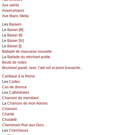
Aux saints
Avant-propos
Ave Maris Stella
Les
Baisers
Le
Baiser [III]
Le
Baiser [II]
Le
Baiser [IV]
Le
Baiser [I]
Ballade de mauvaise nouvelle
La
Ballade du méchant poète
Bouts de notes
Brummel ganté, rasé, l’œil sûr et point bravache...
Cantique à la Reine
Les
Cartes
Cas de divorce
Les
Cathédrales
Chanson de mendiant
La
Chanson de mon Adonis
Chanson
Charité
Chasteté
Cheminant Rue aux Ours...
Les
Chercheurs