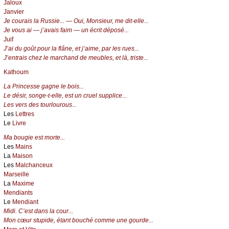
Jaloux
Janvier
Je courais la Russie... — Oui, Monsieur, me dit-elle...
Je vous ai — j’avais faim — un écrit déposé...
Juif
J’ai du goût pour la flâne, et j’aime, par les rues...
J’entrais chez le marchand de meubles, et là, triste...
Kathoum
La Princesse gagne le bois...
Le désir, songe-t-elle, est un cruel supplice...
Les vers des tourlourous...
Les
Lettres
Le
Livre
Ma bougie est morte...
Les
Mains
La
Maison
Les
Malchanceux
Marseille
La
Maxime
Mendiants
Le
Mendiant
Midi. C’est dans la cour...
Mon cœur stupide, étant bouché comme une gourde...