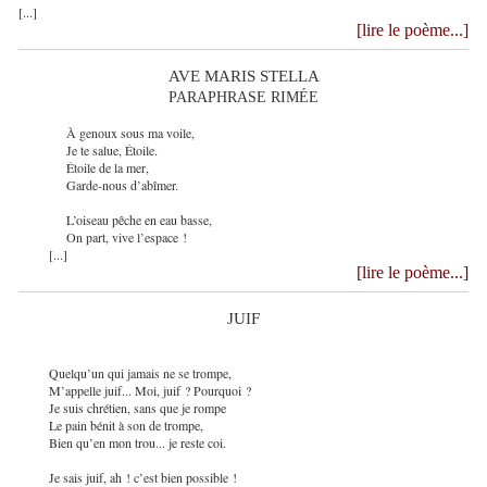
[...]
[lire le poème...]
AVE MARIS STELLA
PARAPHRASE RIMÉE
À genoux sous ma voile,
Je te salue, Étoile.
Étoile de la mer,
Garde-nous d’abîmer.
L’oiseau pêche en eau basse,
On part, vive l’espace !
[...]
[lire le poème...]
JUIF
Quelqu’un qui jamais ne se trompe,
M’appelle juif... Moi, juif ? Pourquoi ?
Je suis chrétien, sans que je rompe
Le pain bénit à son de trompe,
Bien qu’en mon trou... je reste coi.
Je sais juif, ah ! c’est bien possible !