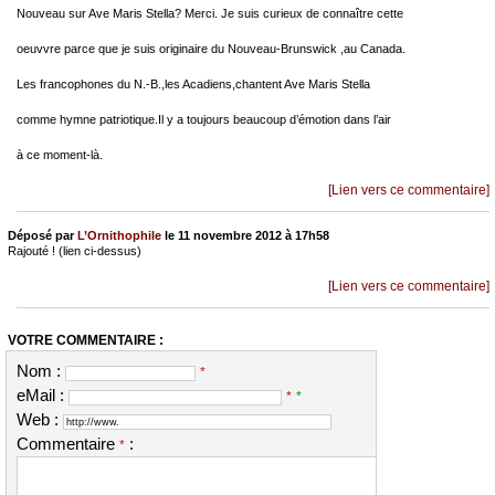
Nouveau sur Ave Maris Stella? Merci. Je suis curieux de connaître cette
oeuvvre parce que je suis originaire du Nouveau-Brunswick ,au Canada.
Les francophones du N.-B.,les Acadiens,chantent Ave Maris Stella
comme hymne patriotique.Il y a toujours beaucoup d’émotion dans l’air
à ce moment-là.
[Lien vers ce commentaire]
Déposé par
L’Ornithophile
le 11 novembre 2012 à 17h58
Rajouté ! (lien ci-dessus)
[Lien vers ce commentaire]
VOTRE COMMENTAIRE :
Nom :
*
eMail :
*
*
Web :
Commentaire
:
*