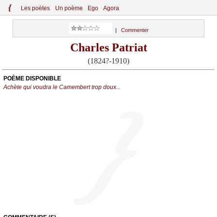
{
Le
s
po
èt
es
Un poème
Ego
Agora
|
Commenter
Charles Patriat
(1824?-1910)
POÈME DISPONIBLE
Achète qui voudra le Camembert trop doux...