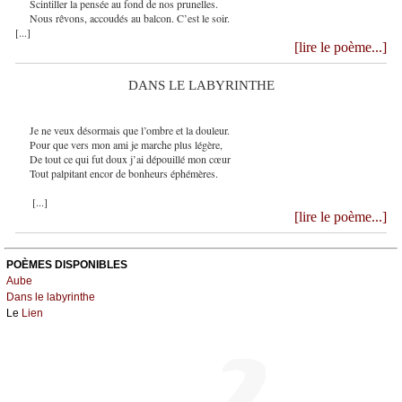
Scintiller la pensée au fond de nos prunelles.
Nous rêvons, accoudés au balcon. C’est le soir.
[...]
[lire le poème...]
DANS LE LABYRINTHE
Je ne veux désormais que l’ombre et la douleur.
Pour que vers mon ami je marche plus légère,
De tout ce qui fut doux j’ai dépouillé mon cœur
Tout palpitant encor de bonheurs éphémères.
[...]
[lire le poème...]
POÈMES DISPONIBLES
Aube
Dans le labyrinthe
Le
Lien