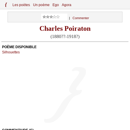
{
Le
s
po
èt
es
Un poème
Ego
Agora
|
Commenter
Charles Poiraton
(1880??-1918?)
POÈME DISPONIBLE
Silhouettes