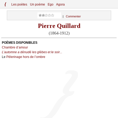
{
Le
s
po
èt
es
Un poème
Ego
Agora
|
Commenter
Pierre Quillard
(1864-1912)
POÈMES DISPONIBLES
Chambre d’amour
L’automne a dénudé les glèbes et le soir...
Le
Pèlerinage hors de l’ombre