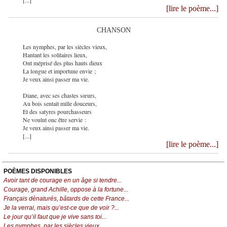
[...]
[lire le poème...]
CHANSON
Les nymphes, par les siècles vieux,
Hantant les solitaires lieux,
Ont méprisé des plus hauts dieux
La longue et importune envie ;
Je veux ainsi passer ma vie.
Diane, avec ses chastes sœurs,
Au bois sentait mille douceurs,
Et des satyres pourchasseurs
Ne voulut onc être servie :
Je veux ainsi passer ma vie.
[...]
[lire le poème...]
POÈMES DISPONIBLES
Avoir tant de courage en un âge si tendre...
Courage, grand Achille, oppose à la fortune...
Français dénaturés, bâtards de cette France...
Je la verrai, mais qu’est-ce que de voir ?...
Le jour qu’il faut que je vive sans toi...
Les nymphes, par les siècles vieux...