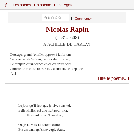
{
Le
s
po
èt
es
Un poème
Ego
Agora
|
Commenter
Nicolas Rapin
(1535-1608)
À ACHILLE DE HARLAY
Courage, grand Achille, oppose à la fortune
Ce bouclier de Vulcan, ce mur de fin acier,
Ce rempart d’innocence en ce cœur justicier,
Comme un roc qui résiste aux courroux de Neptune.
[...]
[lire le poème...]
Le jour qu’il faut que je vive sans toi,
Belle Phillis, est une nuit pour moi,
Une nuit noire & sombre,
Où je ne vois ni lune ni clarté,
Et suis ainsi qu’un aveugle écarté