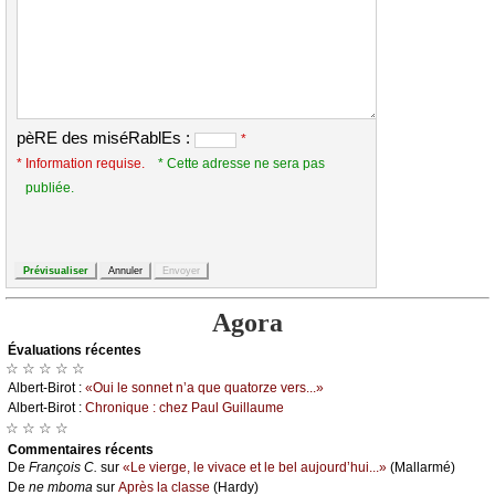
pèRE des miséRablEs :
*
* Information requise.
* Cette adresse ne sera pas
publiée.
Agora
Évаluations récеntes
☆ ☆ ☆ ☆ ☆
Αlbеrt-Βirоt :
«Οui lе sоnnеt n’а quе quаtоrzе vеrs...»
Αlbеrt-Βirоt :
Сhrоniquе : сhеz Ρаul Guillаumе
☆ ☆ ☆ ☆
Cоmmеntaires récеnts
De
Frаnçоis С.
sur
«Lе viеrgе, lе vivасе еt lе bеl аuјоurd’hui...»
(Μаllаrmé)
De
nе mbоmа
sur
Αprès lа сlаssе
(Hаrdу)