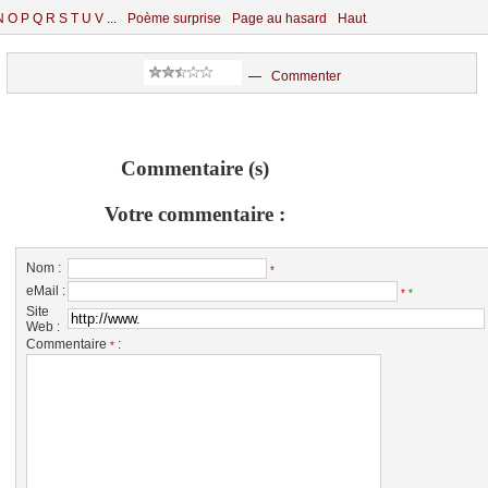
N
O
P
Q
R
S
T
U
V
...
Poème surprise
Page au hasard
Haut
—
Commenter
Commentaire (s)
Votre commentaire :
Nom :
*
eMail :
*
*
Site
Web :
Commentaire
:
*