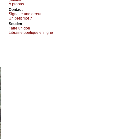
À prоpos
Cоntact
Signaler une errеur
Un pеtit mоt ?
Sоutien
Fаirе un dоn
Librairiе pоétique en lignе