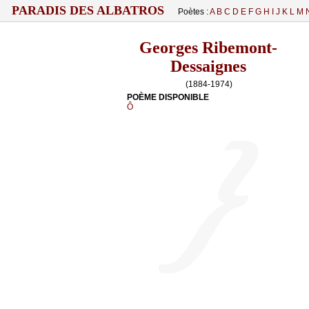
PARADIS DES ALBATROS
Poètes :
A
B
C
D
E
F
G
H
I
J
K
L
M
Georges Ribemont-
Dessaignes
(1884-1974)
POÈME DISPONIBLE
Ô