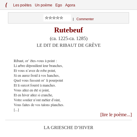
{
Le
s
po
èt
es
Un poème
Ego
Agora
|
Commenter
Rutebeuf
(ca. 1225-ca. 1285)
LE DIT DE RIBAUT DE GRÈVE
Ribaut, or’ êtes-vous à point :
Li arbre dépouillent leur branches,
Et vous n’avez de robe point,
Si en aurez froid à vos hanches,
Quel vous fussent or’ li pourpoint
Et li surcot fourré à manches.
Vous allez en été si joint,
Et en hiver allez si cranche,
Votre soulier n’ont métier d’oint,
Vous faites de vos talons planches.
[...]
[lire le poème...]
LA GRIESCHE D’HIVER