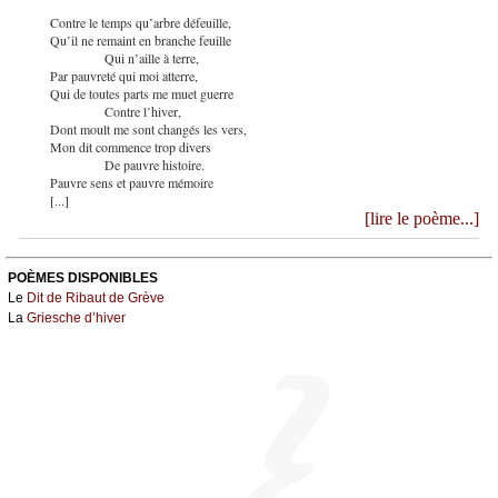
Contre le temps qu’arbre défeuille,
Qu’il ne remaint en branche feuille
Qui n’aille à terre,
Par pauvreté qui moi atterre,
Qui de toutes parts me muet guerre
Contre l’hiver,
Dont moult me sont changés les vers,
Mon dit commence trop divers
De pauvre histoire.
Pauvre sens et pauvre mémoire
[...]
[lire le poème...]
POÈMES DISPONIBLES
Le
Dit de Ribaut de Grève
La
Griesche d’hiver