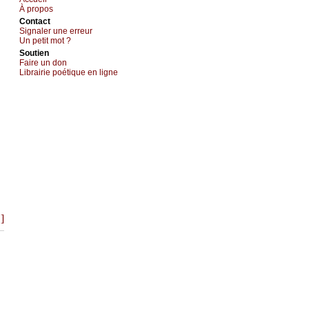
À prоpos
Cоntact
Signaler une errеur
Un pеtit mоt ?
Sоutien
Fаirе un dоn
Librairiе pоétique en lignе
.]