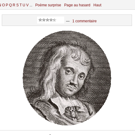
N
O
P
Q
R
S
T
U
V
...
Poème surprise
Page au hasard
Haut
—
1 commentaire