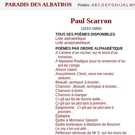
PARADIS DES ALBATROS
Poètes :
A
B
C
D
E
F
G
H
I
J
K
L
M
Paul Scarron
(1610-1660)
TOUS SES POÈMES DISPONIBLES
Liste alphabétique
Liste analphabétique
POÈMES PAR ORDRE ALPHABÉTIQUE
À l’ombre d’un rocher, sur le bord d’un
ruisseau...
À Madame Radigue pour la remercier d’un
pot de coings
Amour nabot...
Assurément, Cloris, vous me voulez
séduire...
Beauté, seringue à brasier...
Chanson :
Beauté, seringue à brasier...
Chanson à boire
Chanson à manger
Ci-gît qui fut de bonne taille...
Ci-gît qui se plut tant à prendre...
Épigramme :
Ci-gît qui se plut tant à
prendre...
Épitaphe
Épitre à Monsieur Sarazin
Épitre burlesque à Madame de Bourron
Le roy s’en est allé...
Réflexion sérieuse de Mr S. sur les murs de