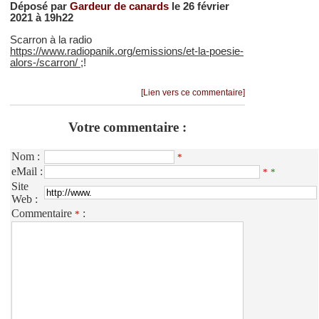
Déposé par
Gardeur de canards
le 26 février
2021 à 19h22
Scarron à la radio
https://www.radiopanik.org/emissions/et-la-poesie-
alors-/scarron/
;!
[Lien vers ce commentaire]
Votre commentaire :
Nom :
*
eMail :
*
*
Site
Web :
Commentaire
:
*