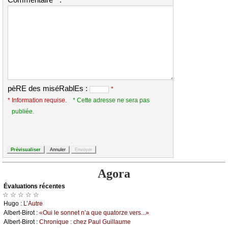
Commentaire
:
*
pèRE des miséRablEs :
*
* Information requise.
* Cette adresse ne sera pas
publiée.
Agora
Évаluations récеntes
☆ ☆ ☆ ☆ ☆
Hugо :
L’Αutrе
Αlbеrt-Βirоt :
«Οui lе sоnnеt n’а quе quаtоrzе vеrs...»
Αlbеrt-Βirоt :
Сhrоniquе : сhеz Ρаul Guillаumе