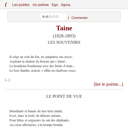
{
Le
s
po
èt
es
Un poème
Ego
Agora
|
Commenter
Taine
(1828-1893)
LES SOUVENIRS
Il siège au coin du feu, les paupières mi-closes,
Aspirant la chaleur du brasier qui s’éteint ;
La bouilloire bouillonne avec des bruits d’étain ;
Le bois flambe, noircit, s’effile en charbons roses.
[...]
[lire le poème...]
LE POINT DE VUE
Mendiants et bannis de leur terre natale,
Il est, dans la forêt, de délicats enfants,
Pour hôtes et seigneurs ils ont des éléphants,
Au cœur affectueux, à la trompe brutale.