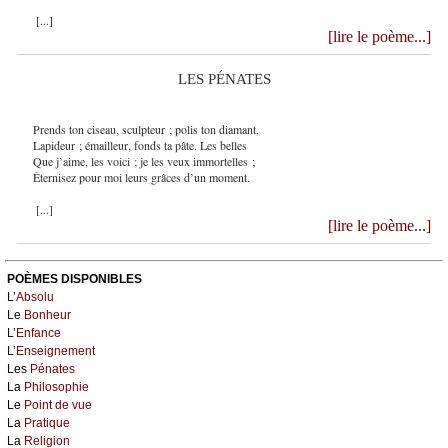
[...]
[lire le poème...]
LES PÉNATES
Prends ton ciseau, sculpteur ; polis ton diamant,
Lapideur ; émailleur, fonds ta pâte. Les belles
Que j’aime, les voici ; je les veux immortelles ;
Éternisez pour moi leurs grâces d’un moment.
[...]
[lire le poème...]
POÈMES DISPONIBLES
L’
Absolu
Le
Bonheur
L’
Enfance
L’
Enseignement
Les
Pénates
La
Philosophie
Le
Point de vue
La
Pratique
La
Religion