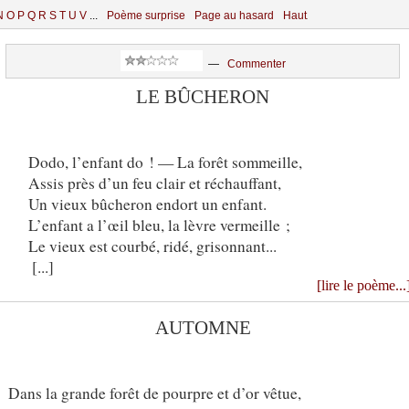
N
O
P
Q
R
S
T
U
V
...
Poème surprise
Page au hasard
Haut
—
Commenter
LE BÛCHERON
Dodo, l’enfant do ! — La forêt sommeille,
Assis près d’un feu clair et réchauffant,
Un vieux bûcheron endort un enfant.
L’enfant a l’œil bleu, la lèvre vermeille ;
Le vieux est courbé, ridé, grisonnant...
[...]
[lire le poème...
AUTOMNE
Dans la grande forêt de pourpre et d’or vêtue,