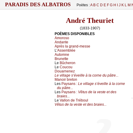
PARADIS DES ALBATROS
Poètes :
A
B
C
D
E
F
G
H
I
J
K
L
M
André Theuriet
(1833-1907)
POÈMES DISPONIBLES
Amoroso
Andante
Après la grand-messe
L’
Assemblée
Automne
Brunette
Le
Bûcheron
Le
Coucou
Douarnenez
Le village s’éveille à la corne du pâtre...
Manoir breton
Les
Paysans :
Le village s’éveille à la corne
du pâtre...
Les
Paysans :
Vêtus de la veste et des
braies...
Le
Vallon de Tréboul
Vêtus de la veste et des braies...