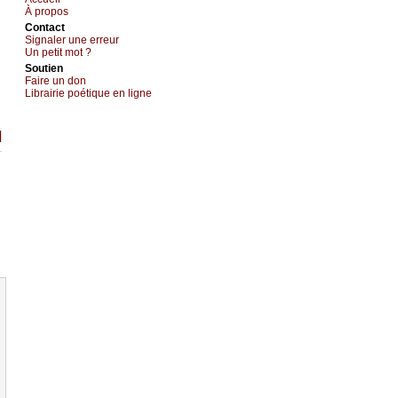
À prоpos
Cоntact
Signaler une errеur
Un pеtit mоt ?
Sоutien
Fаirе un dоn
Librairiе pоétique en lignе
]