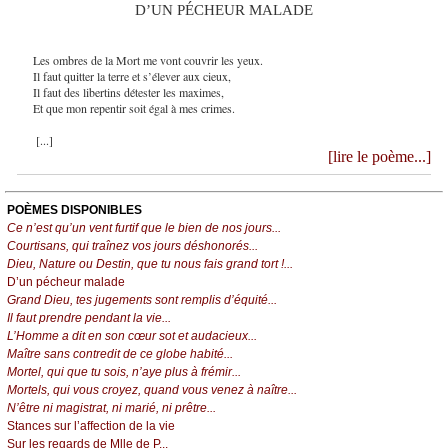
D’UN PÉCHEUR MALADE
Les ombres de la Mort me vont couvrir les yeux.
Il faut quitter la terre et s’élever aux cieux,
Il faut des libertins détester les maximes,
Et que mon repentir soit égal à mes crimes.
[...]
[lire le poème...]
POÈMES DISPONIBLES
Ce n’est qu’un vent furtif que le bien de nos jours...
Courtisans, qui traînez vos jours déshonorés...
Dieu, Nature ou Destin, que tu nous fais grand tort !...
D’un pécheur malade
Grand Dieu, tes jugements sont remplis d’équité...
Il faut prendre pendant la vie...
L’Homme a dit en son cœur sot et audacieux...
Maître sans contredit de ce globe habité...
Mortel, qui que tu sois, n’aye plus à frémir...
Mortels, qui vous croyez, quand vous venez à naître...
N’être ni magistrat, ni marié, ni prêtre...
Stances sur l’affection de la vie
Sur les regards de Mlle de P...