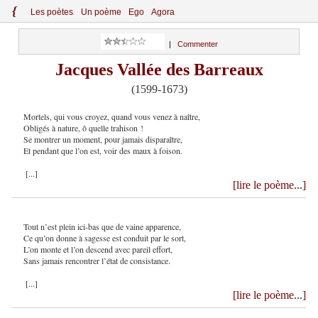
{
Le
s
po
èt
es
Un poème
Ego
Agora
|
Commenter
Jacques Vallée des Barreaux
(1599-1673)
Mortels, qui vous croyez, quand vous venez à naître,
Obligés à nature, ô quelle trahison !
Se montrer un moment, pour jamais disparaître,
Et pendant que l’on est, voir des maux à foison.
[...]
[lire le poème...]
Tout n’est plein ici-bas que de vaine apparence,
Ce qu’on donne à sagesse est conduit par le sort,
L’on monte et l’on descend avec pareil effort,
Sans jamais rencontrer l’état de consistance.
[...]
[lire le poème...]