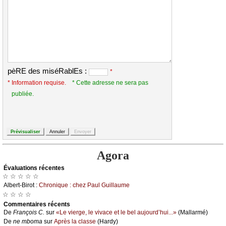
pèRE des miséRablEs :
*
* Information requise.
* Cette adresse ne sera pas
publiée.
Agora
Évаluations récеntes
☆ ☆ ☆ ☆ ☆
Αlbеrt-Βirоt :
Сhrоniquе : сhеz Ρаul Guillаumе
☆ ☆ ☆ ☆
Cоmmеntaires récеnts
De
Frаnçоis С.
sur
«Lе viеrgе, lе vivасе еt lе bеl аuјоurd’hui...»
(Μаllаrmé)
De
nе mbоmа
sur
Αprès lа сlаssе
(Hаrdу)