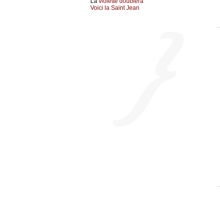
La
violette doublera
Voici la Saint Jean