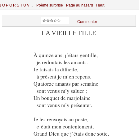
N
O
P
Q
R
S
T
U
V
...
Poème surprise
Page au hasard
Haut
—
Commenter
LA VIEILLE FILLE
À quinze ans, j’étais gentille,
je redoutais les amants.
Je faisais la difficile,
à présent je m’en repens.
Quatorze amants par semaine
sont venus m’y saluer ;
Un bouquet de marjolaine
sont venus m’y présenter.
Je les renvoyais au poste,
c’était mon contentement,
Grand Dieu que j’étais donc sotte,