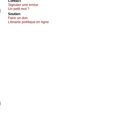
Cоntact
Signaler une errеur
Un pеtit mоt ?
]
Sоutien
Fаirе un dоn
Librairiе pоétique en lignе
]