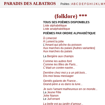
PARADIS DES ALBATROS
Poètes :
A
B
C
D
E
F
G
H
I
J
K
L
M
(folklore) ***
TOUS SES POÈMES DISPONIBLES
Liste alphabétique
Liste analphabétique
POÈMES PAR ORDRE ALPHABÉTIQUE
À Limerzel
À Lorient la jolie
L’
Amant qui pêche du poisson
Aux marches du palais [Autres variantes]
Aux marches du palais
La
Bergère aux champs
Comme les autres font
Comme les filles de Paris...
C’était un contre-navire...
Derrière chez moi y a un ptit bois...
Dis-moi beau messager
Gentils galants de France...
Grand-père a vu dans la lune...
Je suis l’amant malheureux en ce monde...
La
Jeune Fille
Jolie Nanon
Le
Juif errant
La belle est au jardin d’amour...