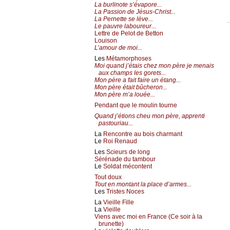
La burlinote s’évapore...
La Passion de Jésus-Christ...
La Pernette se lève...
Le pauvre laboureur...
Lettre de Pelot de Betton
Louison
L’amour de moi...
Les
Métamorphoses
Moi quand j’étais chez mon père je menais
aux champs les gorets...
Mon père a fait faire un étang...
Mon père était bûcheron...
Mon père m’a louée...
Pendant que le moulin tourne
Quand j’étions cheu mon père, apprenti
pastouriau...
La
Rencontre au bois charmant
Le
Roi Renaud
Les
Scieurs de long
Sérénade du tambour
Le
Soldat mécontent
Tout doux
Tout en montant la place d’armes...
Les
Tristes Noces
La
Vieille Fille
La
Vieille
Viens avec moi en France (Ce soir à la
brunette)