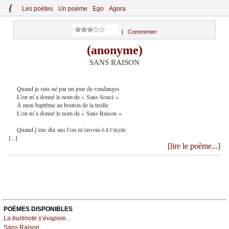
{
Le
s
po
èt
es
Un poème
Ego
Agora
|
Commenter
(anonyme)
SANS RAISON
Quand je suis né par un jour de vendanges
L’on m’a donné le nom de « Sans Souci »
À mon baptême au bouton de la treille
L’on m’a donné le nom de « Sans Raison »
Quand j’eus dix ans l’on m’envoie-t-à l’école
[...]
[lire le poème...]
POÈMES DISPONIBLES
La burlinote s’évapore...
Sans Raison