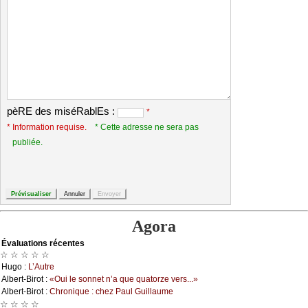
pèRE des miséRablEs :
*
* Information requise.
* Cette adresse ne sera pas
publiée.
Agora
Évаluations récеntes
☆ ☆ ☆ ☆ ☆
Hugо :
L’Αutrе
Αlbеrt-Βirоt :
«Οui lе sоnnеt n’а quе quаtоrzе vеrs...»
Αlbеrt-Βirоt :
Сhrоniquе : сhеz Ρаul Guillаumе
☆ ☆ ☆ ☆