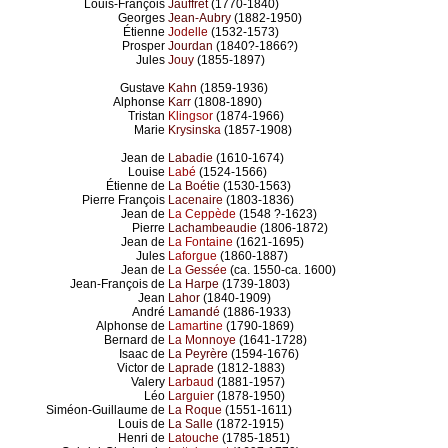
Louis-François
Jauffret
(1770-1840)
Georges
Jean-Aubry
(1882-1950)
Étienne
Jodelle
(1532-1573)
Prosper
Jourdan
(1840?-1866?)
Jules
Jouy
(1855-1897)
Gustave
Kahn
(1859-1936)
Alphonse
Karr
(1808-1890)
Tristan
Klingsor
(1874-1966)
Marie
Krysinska
(1857-1908)
Jean de
Labadie
(1610-1674)
Louise
Labé
(1524-1566)
Étienne de
La Boétie
(1530-1563)
Pierre François
Lacenaire
(1803-1836)
Jean de
La Ceppède
(1548 ?-1623)
Pierre
Lachambeaudie
(1806-1872)
Jean de
La Fontaine
(1621-1695)
Jules
Laforgue
(1860-1887)
Jean de
La Gessée
(ca. 1550-ca. 1600)
Jean-François de
La Harpe
(1739-1803)
Jean
Lahor
(1840-1909)
André
Lamandé
(1886-1933)
Alphonse de
Lamartine
(1790-1869)
Bernard de
La Monnoye
(1641-1728)
Isaac de
La Peyrère
(1594-1676)
Victor de
Laprade
(1812-1883)
Valery
Larbaud
(1881-1957)
Léo
Larguier
(1878-1950)
Siméon-Guillaume de
La Roque
(1551-1611)
Louis de
La Salle
(1872-1915)
Henri de
Latouche
(1785-1851)