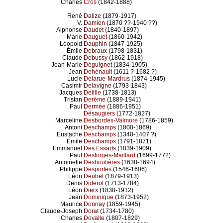
Charles
Cros
(1842-1888)
René
Dalize
(1879-1917)
V.
Damien
(1870 ??-1940 ??)
Alphonse
Daudet
(1840-1897)
Marie
Dauguet
(1860-1942)
Léopold
Dauphin
(1847-1925)
Émile
Debraux
(1798-1831)
Claude
Debussy
(1862-1918)
Jean-Marie
Déguignet
(1834-1905)
Jean
Dehénault
(1611 ?-1682 ?)
Lucie
Delarue-Mardrus
(1874-1945)
Casimir
Delavigne
(1793-1843)
Jacques
Delille
(1738-1813)
Tristan
Derème
(1889-1941)
Paul
Dermée
(1886-1951)
Désaugiers
(1772-1827)
Marceline
Desbordes-Valmore
(1786-1859)
Antoni
Deschamps
(1800-1869)
Eustache
Deschamps
(1340-1407 ?)
Émile
Deschamps
(1791-1871)
Emmanuel
Des Essarts
(1839-1909)
Paul
Desforges-Maillard
(1699-1772)
Antoinette
Deshoulières
(1638-1694)
Philippe
Desportes
(1546-1606)
Léon
Deubel
(1879-1913)
Denis
Diderot
(1713-1784)
Léon
Dierx
(1838-1912)
Jean
Dominique
(1873-1952)
Maurice
Donnay
(1859-1945)
Claude-Joseph
Dorat
(1734-1780)
Charles
Dovalle
(1807-1829)