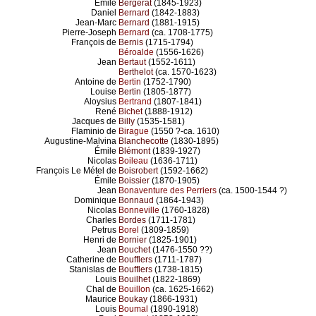
Émile
Bergerat
(1845-1923)
Daniel
Bernard
(1842-1883)
Jean-Marc
Bernard
(1881-1915)
Pierre-Joseph
Bernard
(ca. 1708-1775)
François de
Bernis
(1715-1794)
Béroalde
(1556-1626)
Jean
Bertaut
(1552-1611)
Berthelot
(ca. 1570-1623)
Antoine de
Bertin
(1752-1790)
Louise
Bertin
(1805-1877)
Aloysius
Bertrand
(1807-1841)
René
Bichet
(1888-1912)
Jacques de
Billy
(1535-1581)
Flaminio de
Birague
(1550 ?-ca. 1610)
Augustine-Malvina
Blanchecotte
(1830-1895)
Émile
Blémont
(1839-1927)
Nicolas
Boileau
(1636-1711)
François Le Métel de
Boisrobert
(1592-1662)
Émile
Boissier
(1870-1905)
Jean
Bonaventure des Perriers
(ca. 1500-1544 ?)
Dominique
Bonnaud
(1864-1943)
Nicolas
Bonneville
(1760-1828)
Charles
Bordes
(1711-1781)
Petrus
Borel
(1809-1859)
Henri de
Bornier
(1825-1901)
Jean
Bouchet
(1476-1550 ??)
Catherine de
Boufflers
(1711-1787)
Stanislas de
Boufflers
(1738-1815)
Louis
Bouilhet
(1822-1869)
Chal de
Bouillon
(ca. 1625-1662)
Maurice
Boukay
(1866-1931)
Louis
Boumal
(1890-1918)