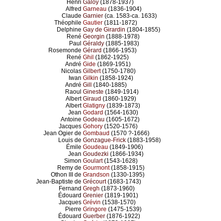
Henri
Galoy
(1878-1937)
Alfred
Garneau
(1836-1904)
Claude
Garnier
(ca. 1583-ca. 1633)
Théophile
Gautier
(1811-1872)
Delphine
Gay de Girardin
(1804-1855)
René
Georgin
(1888-1978)
Paul
Géraldy
(1885-1983)
Rosemonde
Gérard
(1866-1953)
René
Ghil
(1862-1925)
André
Gide
(1869-1951)
Nicolas
Gilbert
(1750-1780)
Iwan
Gilkin
(1858-1924)
André
Gill
(1840-1885)
Raoul
Gineste
(1849-1914)
Albert
Giraud
(1860-1929)
Albert
Glatigny
(1839-1873)
Jean
Godard
(1564-1630)
Antoine
Godeau
(1605-1672)
Jacques
Gohory
(1520-1576)
Jean Ogier de
Gombaud
(1570 ?-1666)
Louis de
Gonzague-Frick
(1883-1958)
Émile
Goudeau
(1849-1906)
Jean
Goudezki
(1866-1934)
Simon
Goulart
(1543-1628)
Remy de
Gourmont
(1858-1915)
Othon III de
Grandson
(1330-1395)
Jean-Baptiste de
Grécourt
(1683-1743)
Fernand
Gregh
(1873-1960)
Édouard
Grenier
(1819-1901)
Jacques
Grévin
(1538-1570)
Pierre
Gringore
(1475-1539)
Édouard
Guerber
(1876-1922)