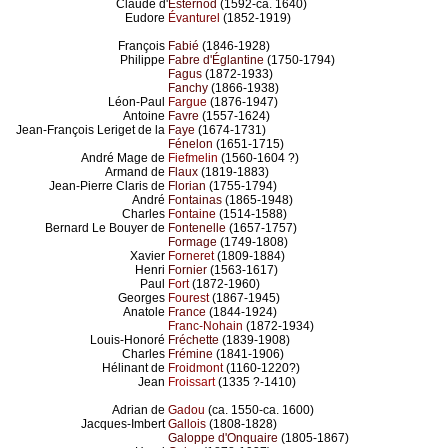
Claude d'
Esternod
(1592-ca. 1640)
Eudore
Évanturel
(1852-1919)
François
Fabié
(1846-1928)
Philippe
Fabre d'Églantine
(1750-1794)
Fagus
(1872-1933)
Fanchy
(1866-1938)
Léon-Paul
Fargue
(1876-1947)
Antoine
Favre
(1557-1624)
Jean-François Leriget de la
Faye
(1674-1731)
Fénelon
(1651-1715)
André Mage de
Fiefmelin
(1560-1604 ?)
Armand de
Flaux
(1819-1883)
Jean-Pierre Claris de
Florian
(1755-1794)
André
Fontainas
(1865-1948)
Charles
Fontaine
(1514-1588)
Bernard Le Bouyer de
Fontenelle
(1657-1757)
Formage
(1749-1808)
Xavier
Forneret
(1809-1884)
Henri
Fornier
(1563-1617)
Paul
Fort
(1872-1960)
Georges
Fourest
(1867-1945)
Anatole
France
(1844-1924)
Franc-Nohain
(1872-1934)
Louis-Honoré
Fréchette
(1839-1908)
Charles
Frémine
(1841-1906)
Hélinant de
Froidmont
(1160-1220?)
Jean
Froissart
(1335 ?-1410)
Adrian de
Gadou
(ca. 1550-ca. 1600)
Jacques-Imbert
Gallois
(1808-1828)
Galoppe d'Onquaire
(1805-1867)