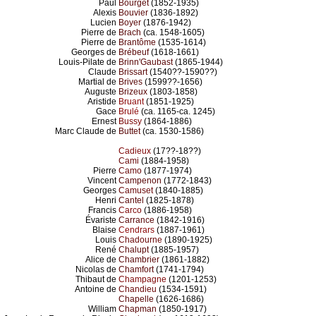
Paul
Bourget
(1852-1935)
Alexis
Bouvier
(1836-1892)
Lucien
Boyer
(1876-1942)
Pierre de
Brach
(ca. 1548-1605)
Pierre de
Brantôme
(1535-1614)
Georges de
Brébeuf
(1618-1661)
Louis-Pilate de
Brinn'Gaubast
(1865-1944)
Claude
Brissart
(1540??-1590??)
Martial de
Brives
(1599??-1656)
Auguste
Brizeux
(1803-1858)
Aristide
Bruant
(1851-1925)
Gace
Brulé
(ca. 1165-ca. 1245)
Ernest
Bussy
(1864-1886)
Marc Claude de
Buttet
(ca. 1530-1586)
Cadieux
(17??-18??)
Cami
(1884-1958)
Pierre
Camo
(1877-1974)
Vincent
Campenon
(1772-1843)
Georges
Camuset
(1840-1885)
Henri
Cantel
(1825-1878)
Francis
Carco
(1886-1958)
Évariste
Carrance
(1842-1916)
Blaise
Cendrars
(1887-1961)
Louis
Chadourne
(1890-1925)
René
Chalupt
(1885-1957)
Alice de
Chambrier
(1861-1882)
Nicolas de
Chamfort
(1741-1794)
Thibaut de
Champagne
(1201-1253)
Antoine de
Chandieu
(1534-1591)
Chapelle
(1626-1686)
William
Chapman
(1850-1917)