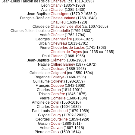
Jean-Louis Faucon de Ris de
Charleval
(ca. 1613-1693)
Léon
Charly
(1835?-1903)
Alain
Chartier
(1385-1430)
Jean-Baptiste
Chassignet
(1570 ?-1635 ?)
François-René de
Chateaubriand
(1768-1848)
Chaulieu
(1639-1720)
Claude de
Chauvigny de Blot
(ca. 1607-1655)
Charles-Julien Lioult de
Chênedollé
(1769-1833)
André
Chénier
(1762-1794)
Georges
Chennevière
(1884-1927)
Urbain
Chevreau
(1613-1701)
Pierre
Choderlos de Laclos
(1741-1803)
Chretien de Troyes
(ca. 1135-ca. 1185)
Paul
Claudel
(1868-1955)
Jean-Baptiste
Clément
(1836-1903)
Natalie
Clifford Barney
(1877-1972)
Jean
Cocteau
(1889-1963)
Gabrielle de
Coignard
(ca. 1550-1594)
Roger de
Collerye
(1468-1536)
Guillaume
Colletet
(1598-1659)
François
Coppée
(1842-1908)
Charles
Coran
(1814-1901)
Tristan
Corbière
(1845-1875)
Pierre
Corneille
(1606-1684)
Antoine de
Cotel
(1550-1610)
Charles
Cotin
(1604-1682)
Paul-Louis
Couchoud
(1879-1959)
Guy de
Coucy
(1170?-1203?)
Georges
Courteline
(1859-1929)
Gaston
Couté
(1880-1911)
Arthur
Cravan
(1887-1918)
Pierre de
Croix
(1539-1614)