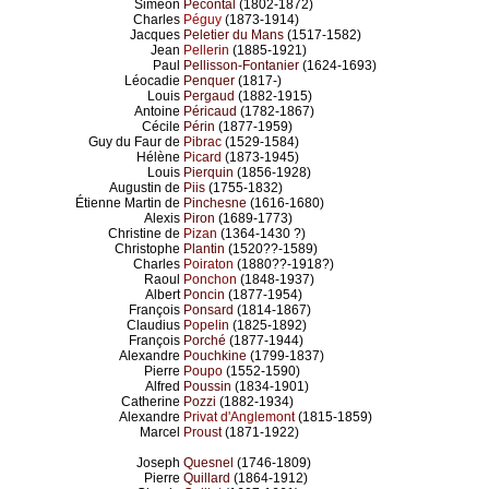
Siméon
Pécontal
(1802-1872)
Charles
Péguy
(1873-1914)
Jacques
Peletier du Mans
(1517-1582)
Jean
Pellerin
(1885-1921)
Paul
Pellisson-Fontanier
(1624-1693)
Léocadie
Penquer
(1817-)
Louis
Pergaud
(1882-1915)
Antoine
Péricaud
(1782-1867)
Cécile
Périn
(1877-1959)
Guy du Faur de
Pibrac
(1529-1584)
Hélène
Picard
(1873-1945)
Louis
Pierquin
(1856-1928)
Augustin de
Piis
(1755-1832)
Étienne Martin de
Pinchesne
(1616-1680)
Alexis
Piron
(1689-1773)
Christine de
Pizan
(1364-1430 ?)
Christophe
Plantin
(1520??-1589)
Charles
Poiraton
(1880??-1918?)
Raoul
Ponchon
(1848-1937)
Albert
Poncin
(1877-1954)
François
Ponsard
(1814-1867)
Claudius
Popelin
(1825-1892)
François
Porché
(1877-1944)
Alexandre
Pouchkine
(1799-1837)
Pierre
Poupo
(1552-1590)
Alfred
Poussin
(1834-1901)
Catherine
Pozzi
(1882-1934)
Alexandre
Privat d'Anglemont
(1815-1859)
Marcel
Proust
(1871-1922)
Joseph
Quesnel
(1746-1809)
Pierre
Quillard
(1864-1912)