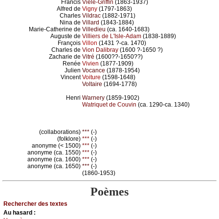
Francis
Vielé-Griffin
(1863-1937)
Alfred de
Vigny
(1797-1863)
Charles
Vildrac
(1882-1971)
Nina de
Villard
(1843-1884)
Marie-Catherine de
Villedieu
(ca. 1640-1683)
Auguste de
Villiers de L'Isle-Adam
(1838-1889)
François
Villon
(1431 ?-ca. 1470)
Charles de
Vion Dalibray
(1600 ?-1650 ?)
Zacharie de
Vitré
(1600??-1650??)
Renée
Vivien
(1877-1909)
Julien
Vocance
(1878-1954)
Vincent
Voiture
(1598-1648)
Voltaire
(1694-1778)
Henri
Warnery
(1859-1902)
Watriquet de Couvin
(ca. 1290-ca. 1340)
(collaborations)
***
(-)
(folklore)
***
(-)
anonyme (< 1500)
***
(-)
anonyme (ca. 1550)
***
(-)
anonyme (ca. 1600)
***
(-)
anonyme (ca. 1650)
***
(-)
(1860-1953)
Poèmes
Rechercher des textes
Au hasard :