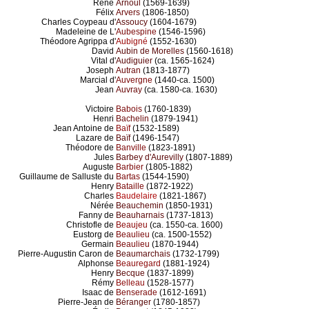
René
Arnoul
(1569-1639)
Félix
Arvers
(1806-1850)
Charles Coypeau d'
Assoucy
(1604-1679)
Madeleine de L'
Aubespine
(1546-1596)
Théodore Agrippa d'
Aubigné
(1552-1630)
David
Aubin de Morelles
(1560-1618)
Vital d'
Audiguier
(ca. 1565-1624)
Joseph
Autran
(1813-1877)
Marcial d'
Auvergne
(1440-ca. 1500)
Jean
Auvray
(ca. 1580-ca. 1630)
Victoire
Babois
(1760-1839)
Henri
Bachelin
(1879-1941)
Jean Antoine de
Baïf
(1532-1589)
Lazare de
Baïf
(1496-1547)
Théodore de
Banville
(1823-1891)
Jules
Barbey d'Aurevilly
(1807-1889)
Auguste
Barbier
(1805-1882)
Guillaume de Salluste du
Bartas
(1544-1590)
Henry
Bataille
(1872-1922)
Charles
Baudelaire
(1821-1867)
Nérée
Beauchemin
(1850-1931)
Fanny de
Beauharnais
(1737-1813)
Christofle de
Beaujeu
(ca. 1550-ca. 1600)
Eustorg de
Beaulieu
(ca. 1500-1552)
Germain
Beaulieu
(1870-1944)
Pierre-Augustin Caron de
Beaumarchais
(1732-1799)
Alphonse
Beauregard
(1881-1924)
Henry
Becque
(1837-1899)
Rémy
Belleau
(1528-1577)
Isaac de
Benserade
(1612-1691)
Pierre-Jean de
Béranger
(1780-1857)