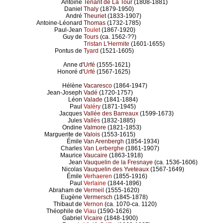
Antoine
Tenant de La Tour
(1808-1881)
Daniel
Thaly
(1879-1950)
André
Theuriet
(1833-1907)
Antoine-Léonard
Thomas
(1732-1785)
Paul-Jean
Toulet
(1867-1920)
Guy de
Tours
(ca. 1562-??)
Tristan L'Hermite
(1601-1655)
Pontus de
Tyard
(1521-1605)
Anne d'
Urfé
(1555-1621)
Honoré d'
Urfé
(1567-1625)
Hélène
Vacaresco
(1864-1947)
Jean-Joseph
Vadé
(1720-1757)
Léon
Valade
(1841-1884)
Paul
Valéry
(1871-1945)
Jacques
Vallée des Barreaux
(1599-1673)
Jules
Vallès
(1832-1885)
Ondine
Valmore
(1821-1853)
Marguerite de
Valois
(1553-1615)
Émile
Van Arenbergh
(1854-1934)
Charles
Van Lerberghe
(1861-1907)
Maurice
Vaucaire
(1863-1918)
Jean
Vauquelin de la Fresnaye
(ca. 1536-1606)
Nicolas
Vauquelin des Yveteaux
(1567-1649)
Émile
Verhaeren
(1855-1916)
Paul
Verlaine
(1844-1896)
Abraham de
Vermeil
(1555-1620)
Eugène
Vermersch
(1845-1878)
Thibaut de
Vernon
(ca. 1070-ca. 1120)
Théophile de
Viau
(1590-1626)
Gabriel
Vicaire
(1848-1900)