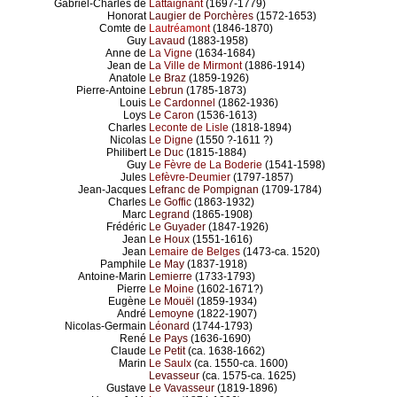
Gabriel-Charles de
Lattaignant
(1697-1779)
Honorat
Laugier de Porchères
(1572-1653)
Comte de
Lautréamont
(1846-1870)
Guy
Lavaud
(1883-1958)
Anne de
La Vigne
(1634-1684)
Jean de
La Ville de Mirmont
(1886-1914)
Anatole
Le Braz
(1859-1926)
Pierre-Antoine
Lebrun
(1785-1873)
Louis
Le Cardonnel
(1862-1936)
Loys
Le Caron
(1536-1613)
Charles
Leconte de Lisle
(1818-1894)
Nicolas
Le Digne
(1550 ?-1611 ?)
Philibert
Le Duc
(1815-1884)
Guy
Le Fèvre de La Boderie
(1541-1598)
Jules
Lefèvre-Deumier
(1797-1857)
Jean-Jacques
Lefranc de Pompignan
(1709-1784)
Charles
Le Goffic
(1863-1932)
Marc
Legrand
(1865-1908)
Frédéric
Le Guyader
(1847-1926)
Jean
Le Houx
(1551-1616)
Jean
Lemaire de Belges
(1473-ca. 1520)
Pamphile
Le May
(1837-1918)
Antoine-Marin
Lemierre
(1733-1793)
Pierre
Le Moine
(1602-1671?)
Eugène
Le Mouël
(1859-1934)
André
Lemoyne
(1822-1907)
Nicolas-Germain
Léonard
(1744-1793)
René
Le Pays
(1636-1690)
Claude
Le Petit
(ca. 1638-1662)
Marin
Le Saulx
(ca. 1550-ca. 1600)
Levasseur
(ca. 1575-ca. 1625)
Gustave
Le Vavasseur
(1819-1896)