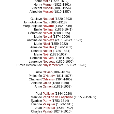
Pierre
Motin
(1566-1612)
Henry
Murger
(1822-1861)
Vincent
Muselli
(1889-1956)
Alfred de
Musset
(1810-1857)
Gustave
Nadaud
(1820-1893)
John-Antoine
Nau
(1860-1918)
Marguerite de
Navarre
(1492-1549)
Émile
Nelligan
(1879-1941)
Gérard de
Nerval
(1808-1855)
Marie
Nervat
(1874-1909)
Antoine de
Nervèze
(ca. 1570-ca. 1622)
Marie
Nizet
(1859-1922)
Anna de
Noailles
(1876-1933)
Charles
Nodier
(1780-1844)
Marie
Noël
(1883-1967)
Germain
Nouveau
(1851-1920)
Laurence
Nouveau
(1855-1905)
Clovis Hesteau de
Nuysement
(ca. 1550-ca. 1620)
Juste
Olivier
(1807-1876)
Philothée
O'Neddy
(1811-1875)
Charles d'
Orléans
(1394-1465)
Antoine
Orliac
(1880-1958)
Anne
Osmont
(1872-1953)
Paul
Paillette
(1844-1920)
Marc de
Papillon de Lasphrise
(1555 ?-1599 ?)
Évariste
Parny
(1753-1814)
Étienne
Pasquier
(1529-1615)
Jean
Passerat
(1534-1602)
Charles
Patriat
(1824?-1910)