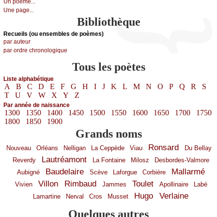
Un poème...
Une page...
Bibliothèque
Recueils (ou ensembles de poèmes)
par auteur
par ordre chronologique
Tous les poètes
Liste alphabétique
A
B
C
D
E
F
G
H
I
J
K
L
M
N
O
P
Q
R
S
T
U
V
W
X
Y
Z
Par année de naissance
1300
1350
1400
1450
1500
1550
1600
1650
1700
1750
1800
1850
1900
Grands noms
Ronsard
Nouveau
Orléans
Nelligan
La Ceppède
Viau
Du Bellay
Lautréamont
Reverdy
La Fontaine
Milosz
Desbordes-Valmore
Baudelaire
Mallarmé
Aubigné
Scève
Laforgue
Corbière
Villon
Rimbaud
Toulet
Vivien
Jammes
Apollinaire
Labé
Hugo
Verlaine
Lamartine
Nerval
Cros
Musset
Quelques autres