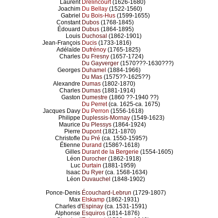
Laurent
Drelincourt
(1626-1680)
Joachim
Du Bellay
(1522-1560)
Gabriel
Du Bois-Hus
(1599-1655)
Constant
Dubos
(1768-1845)
Édouard
Dubus
(1864-1895)
Louis
Duchosal
(1862-1901)
Jean-François
Ducis
(1733-1816)
Adélaïde
Dufrénoy
(1765-1825)
Charles
Du Fresny
(1657-1724)
Du Gayverger
(1570???-1630???)
Georges
Duhamel
(1884-1966)
Du Mas
(1575??-1625??)
Alexandre
Dumas
(1802-1870)
Charles
Dumas
(1881-1914)
Gaston
Dumestre
(1860 ??-1940 ??)
Du Perret
(ca. 1625-ca. 1675)
Jacques Davy
Du Perron
(1556-1618)
Philippe
Duplessis-Mornay
(1549-1623)
Maurice
Du Plessys
(1864-1924)
Pierre
Dupont
(1821-1870)
Christofle
Du Pré
(ca. 1550-1595?)
Étienne
Durand
(1586?-1618)
Gilles
Durant de la Bergerie
(1554-1605)
Léon
Durocher
(1862-1918)
Luc
Durtain
(1881-1959)
Isaac
Du Ryer
(ca. 1568-1634)
Léon
Duvauchel
(1848-1902)
Ponce-Denis
Écouchard-Lebrun
(1729-1807)
Max
Elskamp
(1862-1931)
Charles d'
Espinay
(ca. 1531-1591)
Alphonse
Esquiros
(1814-1876)