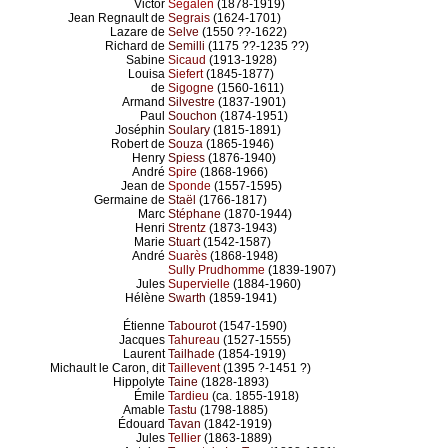
Victor
Segalen
(1878-1919)
Jean Regnault de
Segrais
(1624-1701)
Lazare de
Selve
(1550 ??-1622)
Richard de
Semilli
(1175 ??-1235 ??)
Sabine
Sicaud
(1913-1928)
Louisa
Siefert
(1845-1877)
de
Sigogne
(1560-1611)
Armand
Silvestre
(1837-1901)
Paul
Souchon
(1874-1951)
Joséphin
Soulary
(1815-1891)
Robert de
Souza
(1865-1946)
Henry
Spiess
(1876-1940)
André
Spire
(1868-1966)
Jean de
Sponde
(1557-1595)
Germaine de
Staël
(1766-1817)
Marc
Stéphane
(1870-1944)
Henri
Strentz
(1873-1943)
Marie
Stuart
(1542-1587)
André
Suarès
(1868-1948)
Sully Prudhomme
(1839-1907)
Jules
Supervielle
(1884-1960)
Hélène
Swarth
(1859-1941)
Étienne
Tabourot
(1547-1590)
Jacques
Tahureau
(1527-1555)
Laurent
Tailhade
(1854-1919)
Michault le Caron, dit
Taillevent
(1395 ?-1451 ?)
Hippolyte
Taine
(1828-1893)
Émile
Tardieu
(ca. 1855-1918)
Amable
Tastu
(1798-1885)
Édouard
Tavan
(1842-1919)
Jules
Tellier
(1863-1889)