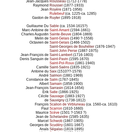
Jean-Jacques
Rousseau
(1712-1778)
Raymond
Roussel
(1877-1933)
Jean
Royère
(1871-1956)
Rutebeuf
(ca. 1225-ca. 1285)
Gaston de
Ruyter
(1895-1918)
Guillaume Du
Sable
(ca. 1534-1615?)
Marc-Antoine de
Saint-Amant
(1594-1661)
Charles Augustin
Sainte-Beuve
(1804-1869)
Melin de
Saint-Gelais
(1490 ?-1558)
Octavien de
Saint-Gelais
(1466-1502)
Saint-Georges de Bouhélier
(1876-1947)
Saint-John Perse
(1887-1975)
Jean-François de
Saint-Lambert
(1716-1803)
Denis Sanguin de
Saint-Pavin
(1595-1670)
Saint-Pol-Roux
(1861-1940)
Camille
Saint-Saëns
(1835-1921)
Antoine du
Saix
(1510??-1579)
André
Salmon
(1881-1969)
Constance de
Salm
(1767-1845)
Albert
Samain
(1858-1900)
Jean-François
Sarrasin
(1614-1654)
Erik
Satie
(1866-1925)
Cécile
Sauvage
(1883-1927)
de
Sauvigny
(1738-1812)
François
Scalion de Virbluneau
(ca. 1560-ca. 1610)
Paul
Scarron
(1610-1660)
Maurice
Scève
(1501 ?-1563 ?)
Jean de
Schelandre
(1585-1635)
Marcel
Schwob
(1867-1905)
Georges de
Scudéry
(1601-1667)
Anaïs
Ségalas
(1819-1895)