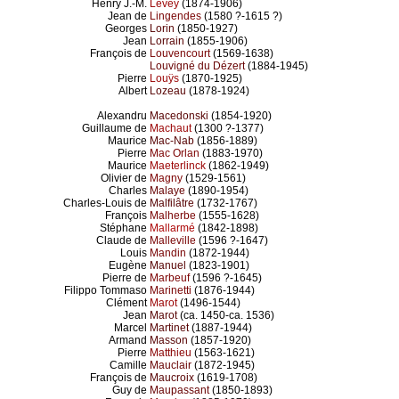
Henry J.-M.
Levey
(1874-1906)
Jean de
Lingendes
(1580 ?-1615 ?)
Georges
Lorin
(1850-1927)
Jean
Lorrain
(1855-1906)
François de
Louvencourt
(1569-1638)
Louvigné du Dézert
(1884-1945)
Pierre
Louÿs
(1870-1925)
Albert
Lozeau
(1878-1924)
Alexandru
Macedonski
(1854-1920)
Guillaume de
Machaut
(1300 ?-1377)
Maurice
Mac-Nab
(1856-1889)
Pierre
Mac Orlan
(1883-1970)
Maurice
Maeterlinck
(1862-1949)
Olivier de
Magny
(1529-1561)
Charles
Malaye
(1890-1954)
Charles-Louis de
Malfilâtre
(1732-1767)
François
Malherbe
(1555-1628)
Stéphane
Mallarmé
(1842-1898)
Claude de
Malleville
(1596 ?-1647)
Louis
Mandin
(1872-1944)
Eugène
Manuel
(1823-1901)
Pierre de
Marbeuf
(1596 ?-1645)
Filippo Tommaso
Marinetti
(1876-1944)
Clément
Marot
(1496-1544)
Jean
Marot
(ca. 1450-ca. 1536)
Marcel
Martinet
(1887-1944)
Armand
Masson
(1857-1920)
Pierre
Matthieu
(1563-1621)
Camille
Mauclair
(1872-1945)
François de
Maucroix
(1619-1708)
Guy de
Maupassant
(1850-1893)