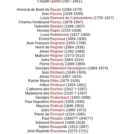
Claude
Quillet
(1607-1661)
Honorat de Bueil de
Racan
(1589-1670)
Jean
Racine
(1639-1699)
Louis
Ramond de Carbonnières
(1755-1827)
Charles-Ferdinand
Ramuz
(1878-1947)
Gabrielle
Randon
(1846-1907)
Nicolas
Rapin
(1535-1608)
Louis
Ratisbonne
(1827-1900)
Ernest
Raynaud
(1864-1936)
Jean-François
Regnard
(1655-1709)
Henri de
Régnier
(1864-1936)
Jehan
Regnier
(1392-1468)
Mathurin
Régnier
(1573-1613)
Jules
Renard
(1864-1910)
Pierre
Reverdy
(1889-1960)
Georges
Ribemont-Dessaignes
(1884-1974)
Jean
Richepin
(1849-1926)
Jehan
Rictus
(1867-1933)
Rainer Maria
Rilke
(1875-1926)
Arthur
Rimbaud
(1854-1891)
Catherine des
Roches
(1542 ?-1587)
Madeleine des
Roches
(1520 ?-1587)
Georges
Rodenbach
(1855-1898)
Paul Napoléon
Roinard
(1856-1930)
Maurice
Rollinat
(1846-1903)
Jules
Romains
(1885-1972)
Pierre de
Ronsard
(1524-1585)
Paul
Rosario
(1860??-1940??)
Edmond
Rostand
(1868-1918)
Adrien
Rouquette
(1813-1887)
Jean-Baptiste
Rousseau
(1670-1741)