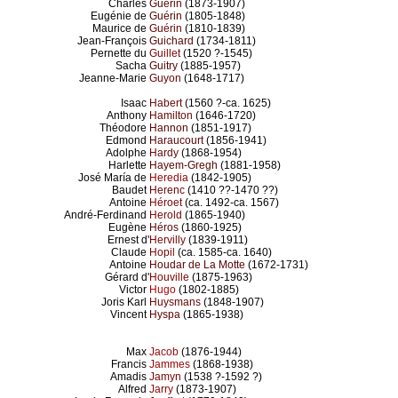
Charles
Guérin
(1873-1907)
Eugénie de
Guérin
(1805-1848)
Maurice de
Guérin
(1810-1839)
Jean-François
Guichard
(1734-1811)
Pernette du
Guillet
(1520 ?-1545)
Sacha
Guitry
(1885-1957)
Jeanne-Marie
Guyon
(1648-1717)
Isaac
Habert
(1560 ?-ca. 1625)
Anthony
Hamilton
(1646-1720)
Théodore
Hannon
(1851-1917)
Edmond
Haraucourt
(1856-1941)
Adolphe
Hardy
(1868-1954)
Harlette
Hayem-Gregh
(1881-1958)
José María de
Heredia
(1842-1905)
Baudet
Herenc
(1410 ??-1470 ??)
Antoine
Héroet
(ca. 1492-ca. 1567)
André-Ferdinand
Herold
(1865-1940)
Eugène
Héros
(1860-1925)
Ernest d'
Hervilly
(1839-1911)
Claude
Hopil
(ca. 1585-ca. 1640)
Antoine
Houdar de La Motte
(1672-1731)
Gérard d'
Houville
(1875-1963)
Victor
Hugo
(1802-1885)
Joris Karl
Huysmans
(1848-1907)
Vincent
Hyspa
(1865-1938)
Max
Jacob
(1876-1944)
Francis
Jammes
(1868-1938)
Amadis
Jamyn
(1538 ?-1592 ?)
Alfred
Jarry
(1873-1907)