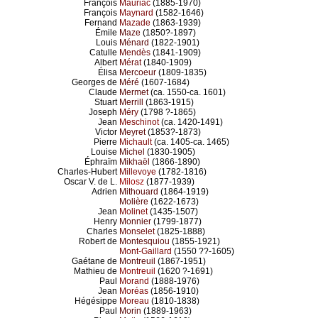
François
Mauriac
(1885-1970)
François
Maynard
(1582-1646)
Fernand
Mazade
(1863-1939)
Émile
Maze
(1850?-1897)
Louis
Ménard
(1822-1901)
Catulle
Mendès
(1841-1909)
Albert
Mérat
(1840-1909)
Élisa
Mercoeur
(1809-1835)
Georges de
Méré
(1607-1684)
Claude
Mermet
(ca. 1550-ca. 1601)
Stuart
Merrill
(1863-1915)
Joseph
Méry
(1798 ?-1865)
Jean
Meschinot
(ca. 1420-1491)
Victor
Meyret
(1853?-1873)
Pierre
Michault
(ca. 1405-ca. 1465)
Louise
Michel
(1830-1905)
Éphraïm
Mikhaël
(1866-1890)
Charles-Hubert
Millevoye
(1782-1816)
Oscar V. de L.
Milosz
(1877-1939)
Adrien
Mithouard
(1864-1919)
Molière
(1622-1673)
Jean
Molinet
(1435-1507)
Henry
Monnier
(1799-1877)
Charles
Monselet
(1825-1888)
Robert de
Montesquiou
(1855-1921)
Mont-Gaillard
(1550 ??-1605)
Gaétane de
Montreuil
(1867-1951)
Mathieu de
Montreuil
(1620 ?-1691)
Paul
Morand
(1888-1976)
Jean
Moréas
(1856-1910)
Hégésippe
Moreau
(1810-1838)
Paul
Morin
(1889-1963)